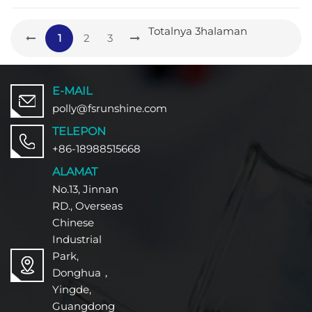
perawatan di lapangan. Meskipun
diformulasikan terutama untuk
Totalnya
3
halaman
aplikasi marka jalan, kinerja Resin
1
2
3
Akrilik Termoplastik ini
dipengaruhi oleh kondisi sekitar
selama aplikasi. Pertimbangan
utama adalah kerentanannya
E-MAIL
terhadap serangan pelarut
polly@fsrunshine.com
setelah pengeringan karena tidak
adanya ikatan silang.
TELEPON
+86-18988515668
ALAMAT
No.13, Jinnan
RD., Overseas
Chinese
Industrial
Park,
Donghua，
Yingde,
Guangdong