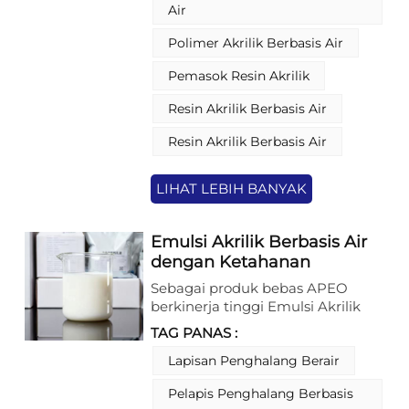
sifat utama seperti kejernihan
Air
superior, penetrasi pori yang
dalam, dan pembasahan substrat
Polimer Akrilik Berbasis Air
yang lebih baik, memastikan
Pemasok Resin Akrilik
integrasi yang sempurna ke
permukaan kayu. Dengan
Resin Akrilik Berbasis Air
formulasi canggihnya, resin akrilik
berbasis air ini memberikan
Resin Akrilik Berbasis Air
pembentukan lapisan film yang
tahan lama, ketahanan kimia, dan
aplikasi yang mudah—semuanya
LIHAT LEBIH BANYAK
disesuaikan untuk memenuhi
tuntutan perlindungan dan
Emulsi Akrilik Berbasis Air
dekoratif dari pelapis furnitur
dengan Ketahanan
kayu.
terhadap Minyak untuk
Sebagai produk bebas APEO
Kemasan Penghalang
berkinerja tinggi Emulsi Akrilik
Kontak Makanan
Berbasis AirProduk ini
TAG PANAS :
dikembangkan secara khusus
untuk kebutuhan pencetakan
Lapisan Penghalang Berair
dan pelapisan modern. Produk ini
Pelapis Penghalang Berbasis
menggunakan air sebagai media