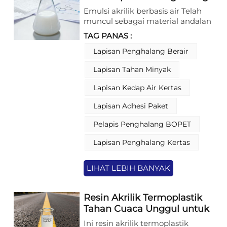
kinerja.
Kemasan
Emulsi akrilik berbasis air Telah
muncul sebagai material andalan
dalam industri kemasan,
TAG PANAS :
menjawab kebutuhan mendesak
akan solusi penghalang yang
Lapisan Penghalang Berair
menyeimbangkan kinerja,
Lapisan Tahan Minyak
keberlanjutan, dan efisiensi biaya.
Seiring pasar global beralih ke
Lapisan Kedap Air Kertas
alternatif kemasan ramah
lingkungan, Emulsi Akrilik
Lapisan Adhesi Paket
Berbasis Air (WAE) menonjol
dengan menggantikan lapisan
Pelapis Penghalang BOPET
penghalang berbasis pelarut
dengan air sebagai media
Lapisan Penghalang Kertas
dispersinya, sejalan dengan
peraturan lingkungan yang ketat
LIHAT LEBIH BANYAK
dan kerangka ekonomi sirkular.
Kombinasi luar biasa antara daya
rekat, fleksibilitas, dan kinerja
Resin Akrilik Termoplastik
penghalang yang dirancang
Tahan Cuaca Unggul untuk
khusus menjadikannya ideal
Cat Marka Jalan
Ini resin akrilik termoplastik
untuk meningkatkan substrat