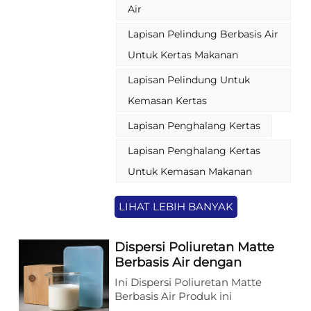
dispersi, mengikuti tren
Air
manufaktur ramah lingkungan
sekaligus memberikan kinerja
Lapisan Pelindung Berbasis Air
yang andal, menjadikannya
Untuk Kertas Makanan
material penting dalam industri
pengemasan dan percetakan.
Lapisan Pelindung Untuk
Kemasan Kertas
Lapisan Penghalang Kertas
Lapisan Penghalang Kertas
Untuk Kemasan Makanan
LIHAT LEBIH BANYAK
Dispersi Poliuretan Matte
Berbasis Air dengan
Sentuhan Lembut yang
Ini Dispersi Poliuretan Matte
Luar Biasa untuk Pelapis
Berbasis Air Produk ini
Kayu dan Plastik
menyediakan solusi bebas pelarut