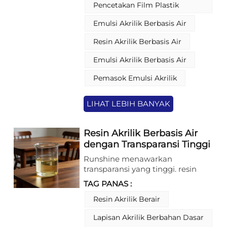
Akrilik Berbasis Air ini secara
Pencetakan Film Plastik
yang luas dan stabilitas yang
efektif menggantikan sistem
andal, menjadikannya pilihan
berbasis pelarut tradisional, secara
Emulsi Akrilik Berbasis Air
ideal untuk meningkatkan
signifikan mengurangi emisi VOC
kualitas pelapis kemasan rokok.
Resin Akrilik Berbasis Air
sambil mempertahankan
ketahanan mekanis dan daya
Emulsi Akrilik Berbasis Air
tahan yang dibutuhkan untuk
kemasan fleksibel berkualitas
Pemasok Emulsi Akrilik
tinggi.
LIHAT LEBIH BANYAK
Resin Akrilik Berbasis Air
dengan Transparansi Tinggi
dan Daya Tembus Serat
Runshine menawarkan
yang Sangat Baik untuk
transparansi yang tinggi. resin
Pelapisan Kayu 1K
akrilik berbasis air Dengan
TAG PANAS :
penetrasi serat kayu yang sangat
baik, dirancang khusus untuk
Resin Akrilik Berair
pelapis kayu 1K. Resin akrilik
Lapisan Akrilik Berbahan Dasar
berbasis air ini memberikan sifat-