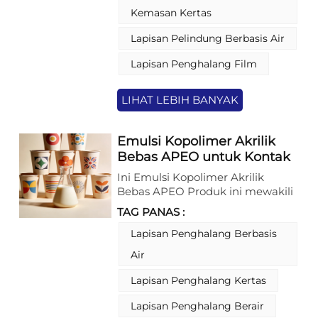
pembentuk film berkinerja tinggi
Kemasan Kertas
untuk perawatan permukaan
kertas, produk ini membentuk
Lapisan Pelindung Berbasis Air
lapisan pelindung yang seragam
pada substrat kertas untuk
Lapisan Penghalang Film
meningkatkan kedap air dan
stabilitas penggunaan,
mendukung produksi yang efisien
LIHAT LEBIH BANYAK
dan aplikasi yang aman pada
wadah kertas yang bersentuhan
Emulsi Kopolimer Akrilik
dengan makanan.
Bebas APEO untuk Kontak
Makanan, Digunakan
Ini Emulsi Kopolimer Akrilik
sebagai Lapisan
Bebas APEO Produk ini mewakili
Penghalang untuk Gelas
kemajuan teknologi kunci untuk
TAG PANAS :
Kertas Sekali Pakai
lapisan penghalang pada gelas
kertas sekali pakai, memenuhi
Lapisan Penghalang Berbasis
tuntutan ketat keamanan kontak
Air
makanan dan pencetakan
berkinerja tinggi. Diformulasikan
Lapisan Penghalang Kertas
secara khusus sebagai pengikat
serbaguna, Emulsi Kopolimer
Lapisan Penghalang Berair