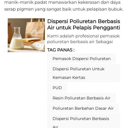
manik-manik padat menawarkan kekerasan dan daya
serap pigmen yang sangat baik untuk pelapisan bubuk.
Dispersi Poliuretan Berbasis
Air untuk Pelapis Pengganti
Plastik dengan Sentuhan
Kami adalah profesional pemasok
Halus yang Luar Biasa.
poliuretan berbasis air Sebagai
produsen resin poliuretan yang
TAG PANAS :
menyediakan dispersi poliuretan
berbasis air berkinerja tinggi,
Pemasok Dispersi Poliuretan
disingkat PUD. Resin poliuretan
Dispersi Poliuretan Untuk
berbasis air ini dikembangkan
secara eksklusif untuk pelapis
Kemasan Kertas
pengganti plastik dan
memberikan sentuhan
PUD
permukaan yang sangat lembut.
Resin Poliuretan Berbasis Air
Berfokus pada solusi kemasan
pengganti plastik yang
Poliuretan Berbahan Dasar Air
menggantikan bahan plastik
tradisional (termasuk kantong
Dispersi Poliuretan Berbasis
kemasan makanan), PUD ini
menggunakan air sebagai media
Air